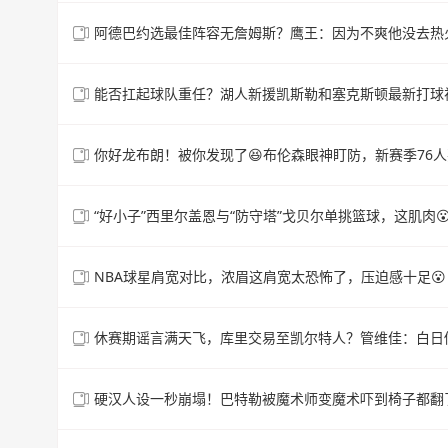
阿德巴约选最佳阵容无詹姆斯？鹰王：因为不爽他没去热
能否扛起球队重任？湖人新援凯斯勒和塞克斯顿最新打球
你好龙布朗！被你发现了😆布伦森眼神盯防，新赛季76
“好小子”西里尔盖恩与“防守塔”戈贝尔单挑篮球，这肌肉
NBA球星肩宽对比，浓眉这肩宽太恐怖了，压迫感十足😮
休赛期谣言满天飞，库里交易至凯尔特人？管维佳：白日
硬汉人设一秒崩塌！巴特勒被魔术师变魔术吓到椅子都翻了