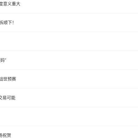
度意义重大
拆顺下！
妈”
战世预赛
交易可能
场祝贺