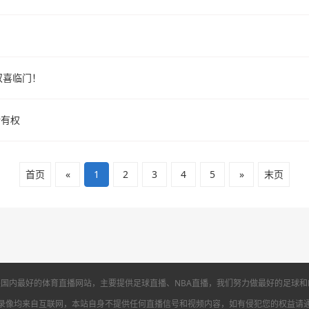
双喜临门！
所有权
首页
«
1
2
3
4
5
»
末页
国内最好的体育直播网站，主要提供足球直播、NBA直播，我们努力做最好的足球和
录像均来自互联网，本站自身不提供任何直播信号和视频内容，如有侵犯您的权益请