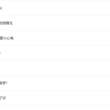
火
视频曝光
人要小心咯

做梦！
🤣