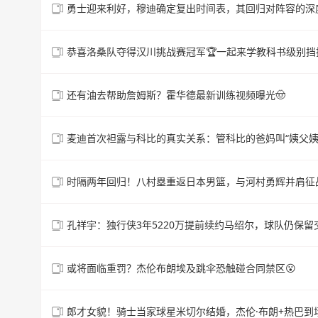
勇士迎来利好，穆迪确定复出时间表，其回归对阵容的深
恭喜洛桑队夺得汉川挑战赛冠军🏆一起来学教科书级别挡
还有油去帮助詹姆斯？霍华德最新训练视频曝光🤠
麦迪首次袒露与科比的真实关系：管科比的爸妈叫“姨父姨
时隔两年回归！八村塁重返日本男篮，与河村勇辉并肩征
孔祥宇：独行侠3年5220万提前续约马绍尔，球队仍保留
或将面临重罚？杰伦布朗埃及跳伞恐触碰合同禁区😮
郎才女貌！骑士当家球星米切尔结婚，杰伦·布朗+热巴到