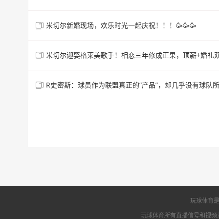
米切尔新婚现场，欢乐时光一起庆祝！！！🥳🥳🥳
米切尔迎娶格莱美歌手！相恋三年修成正果，顶薪+婚礼
R史密斯：球员作为联盟真正的“产品”，却几乎没有球队
玩球体育是
玩球体育所有直播信号和视频