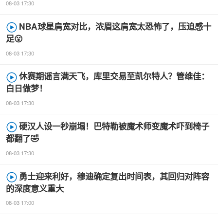
08-03 17:30
NBA球星肩宽对比，浓眉这肩宽太恐怖了，压迫感十
足😮
08-03 17:30
休赛期谣言满天飞，库里交易至凯尔特人？管维佳：
白日做梦！
08-03 17:30
硬汉人设一秒崩塌！巴特勒被魔术师变魔术吓到椅子
都翻了🤣
08-03 17:30
勇士迎来利好，穆迪确定复出时间表，其回归对阵容
的深度意义重大
08-03 17:00