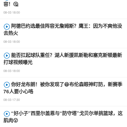
容！🤔
08-03 18:00
阿德巴约选最佳阵容无詹姆斯？鹰王：因为不爽他没
去热火
08-03 18:00
能否扛起球队重任？湖人新援凯斯勒和塞克斯顿最新
打球视频曝光
08-03 18:00
你好龙布朗！被你发现了😆布伦森眼神盯防，新赛季
76人要小心咯
08-03 17:30
“好小子”西里尔盖恩与“防守塔”戈贝尔单挑篮球，这
肌肉😮