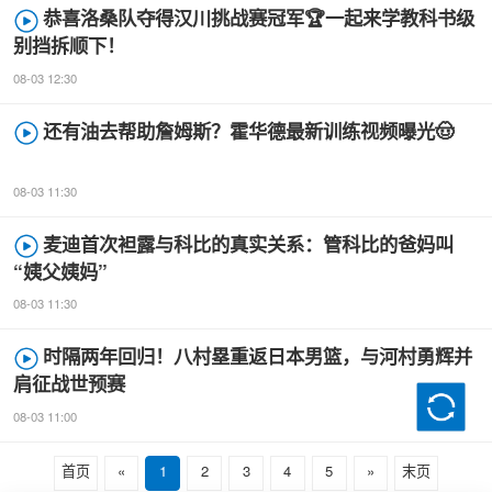
恭喜洛桑队夺得汉川挑战赛冠军🏆一起来学教科书级
别挡拆顺下！
08-03 12:30
还有油去帮助詹姆斯？霍华德最新训练视频曝光🤠
08-03 11:30
麦迪首次袒露与科比的真实关系：管科比的爸妈叫
“姨父姨妈”
08-03 11:30
时隔两年回归！八村塁重返日本男篮，与河村勇辉并
肩征战世预赛
08-03 11:00
首页
«
1
2
3
4
5
»
末页