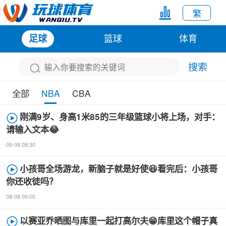
繁
篮球
体育
足球
搜索
全部
NBA
CBA
刚满9岁、身高1米85的三年级篮球小将上场，对手：
请输入文本😂
08-08 09:30
小孩哥全场游龙，新脑子就是好使😆看完后：小孩哥
你还收徒吗？
08-08 09:00
以赛亚乔晒图与库里一起打高尔夫😁库里这个帽子真