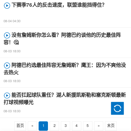
下赛季76人的反击速度，联盟谁能挡得住？
08-04 04:30
没有詹姆斯你怎么看？阿德巴约谈他的历史最佳阵
容！🤔
08-03 18:00
阿德巴约选最佳阵容无詹姆斯？鹰王：因为不爽他没
去热火
08-03 18:00
能否扛起球队重任？湖人新援凯斯勒和塞克斯顿最新
打球视频曝光
08-03 18:00
首页
«
1
2
3
4
5
»
末页