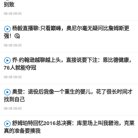
别致
08-08 09:00
杨毅直播聊:只看巅峰，奥尼尔毫无疑问比詹姆斯更
强！🤔
08-08 09:00
乔·约翰逊越聊越上头，直接说要下注：恩比德健康，
76人就能夺冠
08-08 09:00
奥登：退役后我像一个重生的婴儿，花了很长时间才
找到自己
08-08 09:00
舒姆珀特回忆2016总决赛：库里场上叫我碧池，克莱
真的准备要揍我