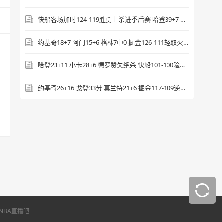
源站播放
快船客场加时124-119胜勇士杀进季后赛 哈登39+7 库里36+6
约基奇18+7 阿门15+6 格林7中0 掘金126-111轻取火箭锁西部第4
[腾讯原声] 2025年4月22日 NBA季后赛西部
首轮G2 快船vs掘金 第一节 录像
哈登23+11 小卡28+6 德罗赞失绝杀 快船101-100险胜国王取7连胜
源站播放
约基奇26+16 戈登33分 莫兰特21+6 掘金117-109逆转灰熊守住第四
[腾讯原声] 2025年4月22日 NBA季后赛西部
首轮G2 快船vs掘金 第二节 录像
源站播放
[腾讯原声] 2025年4月22日 NBA季后赛西部
首轮G2 快船vs掘金 第三节 录像
NBA直播吧
源站播放