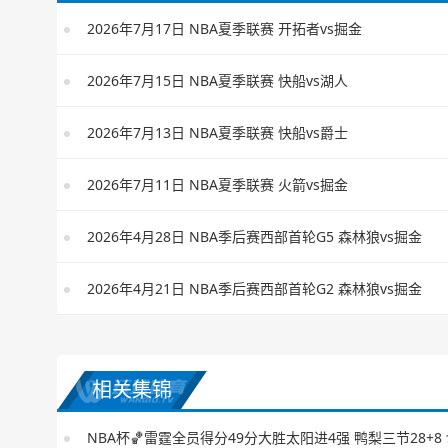
2026年7月17日 NBA夏季联赛 开拓者vs掘金
2026年7月15日 NBA夏季联赛 快船vs湖人
2026年7月13日 NBA夏季联赛 快船vs爵士
2026年7月11日 NBA夏季联赛 火箭vs掘金
2026年4月28日 NBA季后赛西部首轮G5 森林狼vs掘金
2026年4月21日 NBA季后赛西部首轮G2 森林狼vs掘金
相关集锦