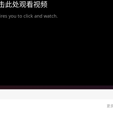
击此处观看视频
ires you to click and watch.
更多