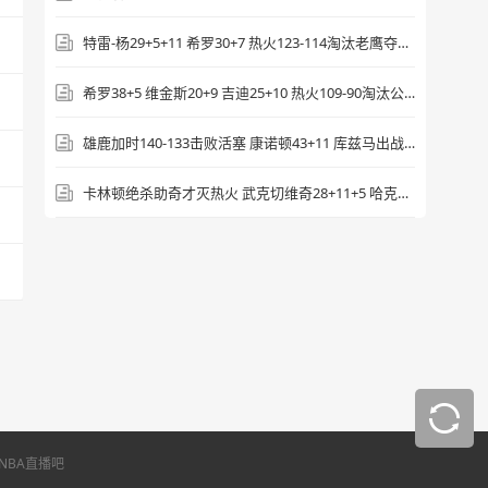
源站播放
特雷-杨29+5+11 希罗30+7 热火123-114淘汰老鹰夺下第8
希罗38+5 维金斯20+9 吉迪25+10 热火109-90淘汰公牛
[腾讯原声] 2025年7月19日 NBA夏季联赛 热
火vs雄鹿 第四节 录像
雄鹿加时140-133击败活塞 康诺顿43+11 库兹马出战一节22分
源站播放
卡林顿绝杀助奇才灭热火 武克切维奇28+11+5 哈克斯41+10+7
NBA直播吧