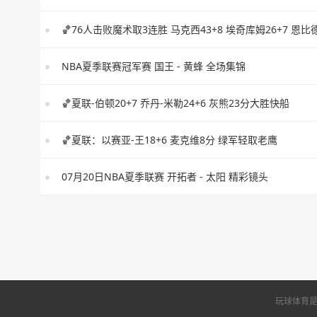
NBA夏季联赛冠军赛 国王 - 黄蜂 全场集锦
🏀夏联-伯顿20+7 乔丹-米勒24+6 灰熊23分大胜快船
🏀夏联：以赛亚-王18+6 麦克维8分 绿军轻取老鹰
07月20日NBA夏季联赛 开拓者 - 太阳 精彩镜头
玩球体育是