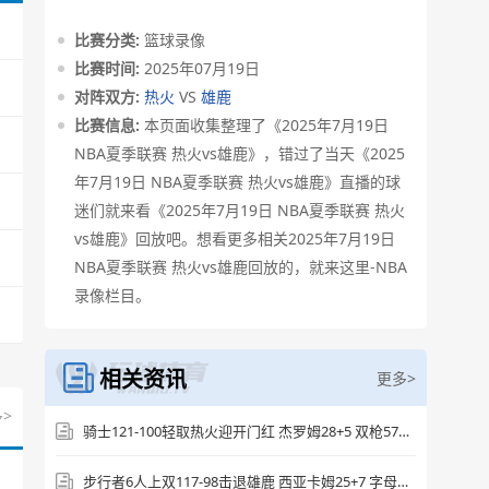
[腾讯原声] 2025年7月19日 NBA夏季联赛 热
比赛分类:
篮球录像
火vs雄鹿 全场录像回放
比赛时间:
2025年07月19日
对阵双方:
热火
VS
雄鹿
源站播放
比赛信息:
本页面收集整理了《2025年7月19日
NBA夏季联赛 热火vs雄鹿》，错过了当天《2025
[腾讯原声] 2025年7月19日 NBA夏季联赛 热
年7月19日 NBA夏季联赛 热火vs雄鹿》直播的球
火vs雄鹿 第一节 录像
迷们就来看《2025年7月19日 NBA夏季联赛 热火
vs雄鹿》回放吧。想看更多相关2025年7月19日
源站播放
NBA夏季联赛 热火vs雄鹿回放的，就来这里-NBA
录像栏目。
[腾讯原声] 2025年7月19日 NBA夏季联赛 热
火vs雄鹿 第二节 录像
相关资讯
更多>
源站播放
>
骑士121-100轻取热火迎开门红 杰罗姆28+5 双枪57分 阿德巴约24+9
[腾讯原声] 2025年7月19日 NBA夏季联赛 热
火vs雄鹿 第三节 录像
步行者6人上双117-98击退雄鹿 西亚卡姆25+7 字母哥36+12