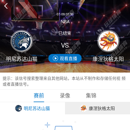

07-09 07:30
NBA
已结束
VS
明尼苏达山猫
康涅狄格太阳
观看直播
提示：该信号搜索整理来自其他网站，本站从不制作和存储任何视 频
或者直播信号。
赛前
录像
集锦
明尼苏达山猫
康涅狄格太阳