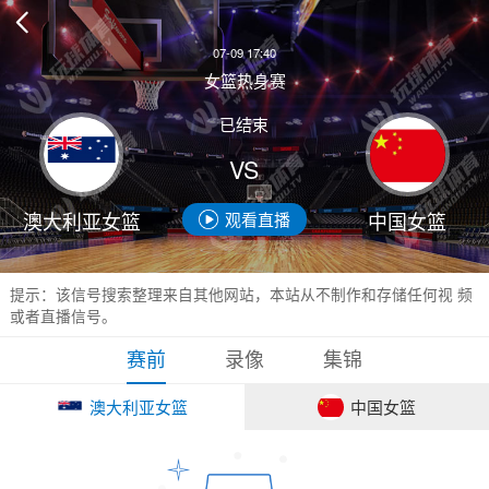

07-09 17:40
女篮热身赛
已结束
VS
澳大利亚女篮
中国女篮
观看直播
提示：该信号搜索整理来自其他网站，本站从不制作和存储任何视 频
或者直播信号。
赛前
录像
集锦
澳大利亚女篮
中国女篮