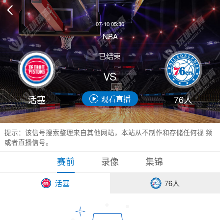

07-10 05:30
NBA
已结束
VS
活塞
76人
观看直播
提示：该信号搜索整理来自其他网站，本站从不制作和存储任何视 频
或者直播信号。
赛前
录像
集锦
活塞
76人