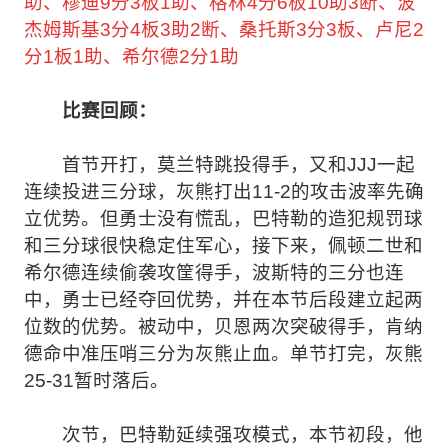
助、穆迪9分3板1助、格林4分6板10助3断、波
杰姆斯基3分4板3助2断、桑托斯3分3板、卢尼2
分1板1助、希尔德2分1助
比赛回顾：
首节开打，莫兰特跳投得手，又和JJJ一起
连续投进三分球，灰熊打出11-2的攻击波率先确
立优势。但勇士没有慌乱，巴特勒的造犯规罚球
和三分球很快稳定住军心，接下来，佩顿二世和
希尔德连续偷袭攻筐得手，波斯特的三分也连
中，勇士已经夺回优势，并在本节后段建立起两
位数的优势。被动中，贝恩两次突破得手，肯纳
德命中准压哨三分为灰熊止血。单节打完，灰熊
25-31暂时落后。
次节，巴特勒延续强攻模式，本节初段，他