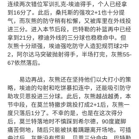
连续两次错位军训扎克-埃迪得手，个人已经拿
到16分了。此后，桑托斯的强攻2+1也十分提
气，而灰熊的防守稍有松懈，又被库里在外线投
进三分。进入本节后段，巴特勒的补篮再中已经
拿到21分，穆迪外线的三分球也稳稳命中。但
灰熊十分顽强，埃迪强吃防守人造犯规罚球2中
2，阿尔达马突破抛射得手，半场打完，灰熊55-
67依然落后。
易边再战，灰熊还在坚持他们以大打小的策
略，埃迪的勾射和吃饼暴扣连中，还能吸引防守
助攻贝恩投进三分球。此后，灰熊越战越勇，本
节中段，在莫兰特撤步跳投打成2+1后，灰熊一
度只落后1分了。不幸的是，也是在这次得分
后，莫兰特落地时不慎踩到希尔德，90度崴脚
痛苦倒地，随后只能被扶着蹒跚离开场地。可插
曲过后，灰熊没有慌乱，贝恩三分命中，巴特勒