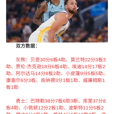
双方数据：
灰熊：贝恩30分6板4助、莫兰特22分3板3
助、贾伦-杰克逊18分6板4助、埃迪14分17板2
助、阿尔达马14分8板2助、小皮蓬9分5板5助、
康查尔6分3板、肯纳德3分1板1助、威廉姆斯1
板1助
勇士：巴特勒38分7板6助3断、库里37分8
板4助、小佩顿12分2板1助、波斯特11分5板2