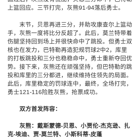
上篮回应。三节打完，灰熊91-94落后勇士。
末节，贝恩再进三分，并助攻康查尔上篮动
手，灰熊一度将比分反超了。此后，莫兰特带着
伤腿坚持回到场上并很快命中了跳投。但勇士双
核也在发力，巴特勒再造犯规罚球2中2，库里
的打板跳投和三分也稳稳命中，勇士重新夺回优
势。接下来，灰熊还在顽强坚持，但巴特勒的跳
投和库里的三分都进，继续维持住领先的局面。
此后，库里稳定的罚球连中，最终，全场打完，
勇士121-116险胜灰熊，抢票成功。
双方首发阵容：
灰熊：戴斯蒙德-贝恩、小贾伦-杰克逊、扎
克-埃迪、贾-莫兰特、小斯科蒂-皮蓬