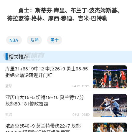
勇士：斯蒂芬-库里、布兰丁-波杰姆斯基、
德拉蒙德-格林、摩西-穆迪、吉米-巴特勒
NBA
灰熊
勇士
相关推荐
库里31+6&19中12 申京26+9 勇士95-85
拒绝火箭逆转迎开门红
篮球
04-21 12:21
亚历山大15+5 切特19+10 莫兰特17分
灰熊80-131惨败雷霆
篮球
04-21 09:50
浓眉空砍40+9 莫兰特带伤22+7 灰熊