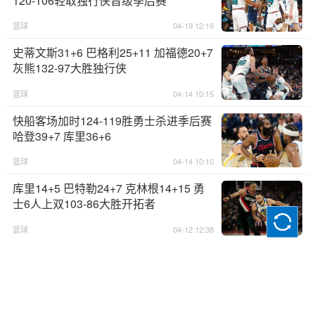
120-106轻取独行侠晋级季后赛
篮球
04-19 12:19
史蒂文斯31+6 巴格利25+11 加福德20+7
灰熊132-97大胜独行侠
篮球
04-14 10:15
快船客场加时124-119胜勇士杀进季后赛
哈登39+7 库里36+6
篮球
04-14 10:10
库里14+5 巴特勒24+7 克林根14+15 勇
士6人上双103-86大胜开拓者
篮球
04-12 12:38