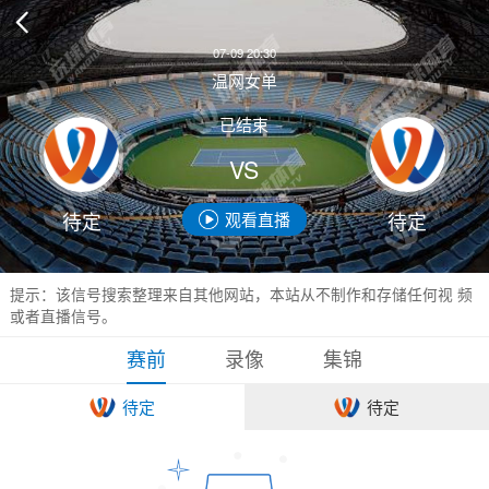

07-09 20:30
温网女单
已结束
VS
待定
待定
观看直播
提示：该信号搜索整理来自其他网站，本站从不制作和存储任何视 频
或者直播信号。
赛前
录像
集锦
待定
待定