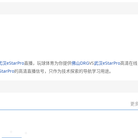
武汉eStarPro
直播，玩球体育为你提供
佛山DRG
VS
武汉eStarPro
高清在线
tarPro
的高清直播信号，只作为技术探索的导航学习用途。
更多