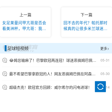
上一篇
下一篇
女足莱曼问甲亢哥是否会
回不去的年代？帕托那时
看美洲杯，甲亢哥：我才
候真的让很多米兰球迷相
不会为梅西熬夜
信了光
足球短视频
更多>
😂姆总输麻了！巴黎欧冠两连冠！球迷恶搞姆巴佩此刻的心情！
05-31
最不希望巴黎拿欧冠的人！网友恶搞姆巴佩在阿森纳更衣室训话🤣
05-30
超级杰克！欧冠官方回顾：威尔希尔的闪电进球！
05-14