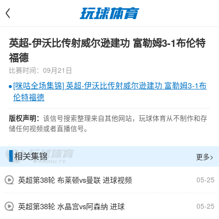
<
英超-伊沃比传射威尔逊建功 富勒姆3-1布伦特
福德
比赛时间：09月21日
[咪咕全场集锦] 英超-伊沃比传射威尔逊建功 富勒姆3-1布
伦特福德
该信号搜索整理来自其他网站，玩球体育从不制作和存
版权声明：
储任何视频或者直播信号。
相关集锦
更多>
英超第38轮 布莱顿vs曼联 进球视频
05-25
英超第38轮 水晶宫vs阿森纳 进球
05-25