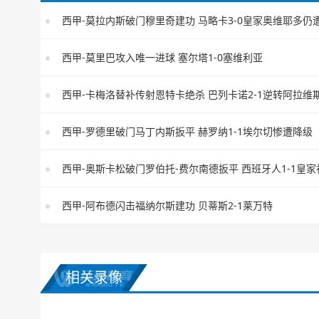
西甲-莫里巴攻入唯一进球 塞尔塔1-0塞维利亚
西甲-卡梅洛替补传射恩特卡绝杀 巴列卡诺2-1逆转阿拉维
西甲-罗德里破门马丁内斯扳平 赫罗纳1-1埃尔切惨遭降级
西甲-奥斯卡松破门罗伯托-费尔南德扳平 西班牙人1-1皇家
西甲-阿布德闪击福纳尔斯建功 贝蒂斯2-1莱万特
相关录像