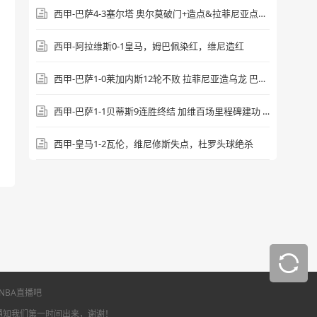
西甲-巴萨4-3塞尔塔 奥尔莫破门+造点&拉菲尼亚点射绝杀
西甲-阿拉维斯0-1皇马，姆巴佩染红，维尼造红
西甲-巴萨1-0莱加内斯12轮不败 拉菲尼亚造乌龙 巴尔德伤退
西甲-巴萨1-1贝蒂斯9连胜终结 加维百场里程碑建功 费兰助攻
西甲-皇马1-2瓦伦，维尼修斯失点，杜罗头球绝杀
NBA直播吧
通知我们第一时间出来，谢谢！