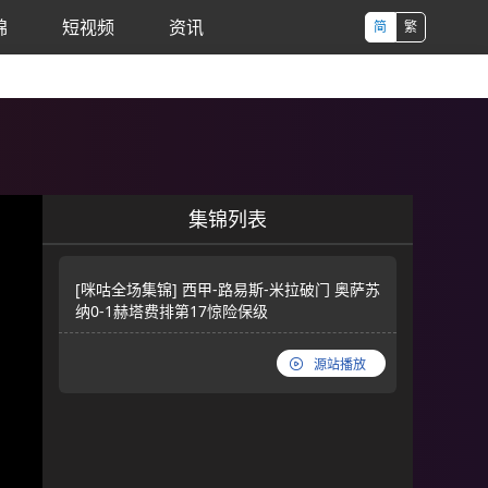
锦
短视频
资讯
简
繁
集锦列表
[咪咕全场集锦] 西甲-路易斯-米拉破门 奥萨苏
纳0-1赫塔费排第17惊险保级
源站播放