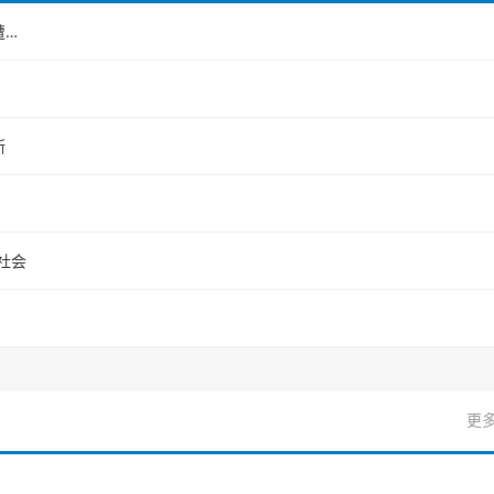
西甲-莫拉内斯破门穆里奇建功 马略卡3-0皇家奥维耶多仍遭降级
斯
社会
更多