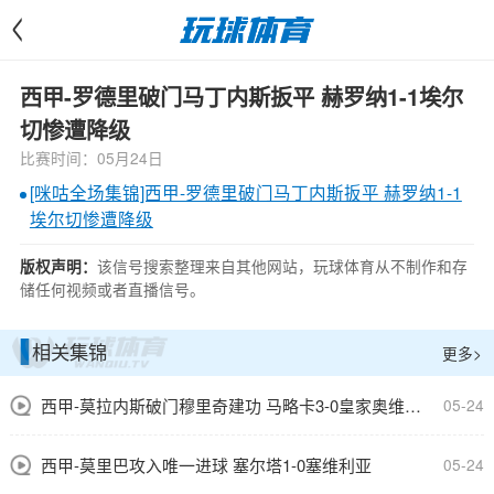
<
西甲-罗德里破门马丁内斯扳平 赫罗纳1-1埃尔
切惨遭降级
比赛时间：05月24日
[咪咕全场集锦]西甲-罗德里破门马丁内斯扳平 赫罗纳1-1
埃尔切惨遭降级
该信号搜索整理来自其他网站，玩球体育从不制作和存
版权声明：
储任何视频或者直播信号。
相关集锦
更多>
西甲-莫拉内斯破门穆里奇建功 马略卡3-0皇家奥维耶多仍遭降级
05-24
西甲-莫里巴攻入唯一进球 塞尔塔1-0塞维利亚
05-24