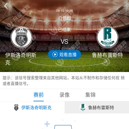

04-10 19:00
白俄超
已结束
VS
伊斯洛奇明斯
鲁赫布雷斯特
观看直播
克
提示：该信号搜索整理来自其他网站，本站从不制作和存储任何视 频
或者直播信号。
赛前
录像
集锦
伊斯洛奇明斯克
鲁赫布雷斯特