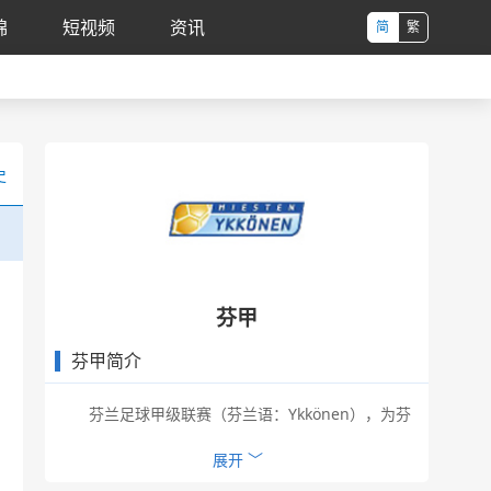
锦
短视频
资讯
简
繁
史
芬甲
芬甲简介
芬兰足球甲级联赛（芬兰语：Ykkönen），为芬
兰足球联赛的第2级别，也是芬兰足球协会管理的最高
收起 ︿
展开 ﹀
级别联赛。目前共有10支球队。每个赛季冠军将升入