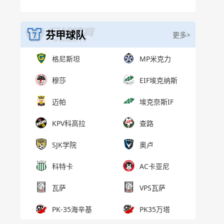
芬甲球队
更多>
格尼斯坦
MP米克力
穆莎
EIF埃克纳斯
迈帕
埃克奈斯IF
KPV科高拉
查路
SJK学院
奥卢
科特卡
AC卡亚尼
瓦萨
VPS瓦萨
PK-35海辛基
PK35万塔