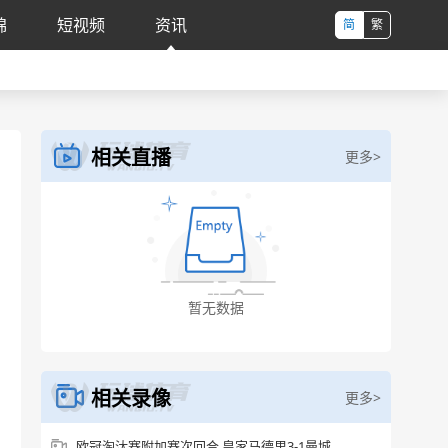
锦
短视频
资讯
简
繁
相关直播
更多>
相关录像
更多>
欧冠淘汰赛附加赛次回合 皇家马德里3-1曼城