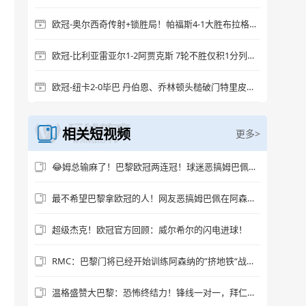
欧冠-奥尔西奇传射+锁胜局！帕福斯4-1大胜布拉格斯拉维亚
欧冠-比利亚雷亚尔1-2阿贾克斯 7轮不胜仅积1分列倒数第二
欧冠-纽卡2-0毕巴 丹伯恩、乔林顿头槌破门特里皮尔定位球助攻
相关短视频
更多>
😂姆总输麻了！巴黎欧冠两连冠！球迷恶搞姆巴佩此刻的心情！
最不希望巴黎拿欧冠的人！网友恶搞姆巴佩在阿森纳更衣室训话🤣
超级杰克！欧冠官方回顾：威尔希尔的闪电进球！
RMC：巴黎门将已经开始训练阿森纳的”挤地铁“战术了
温格盛赞大巴黎：恐怖终结力！锋线一对一，拜仁根本防不住