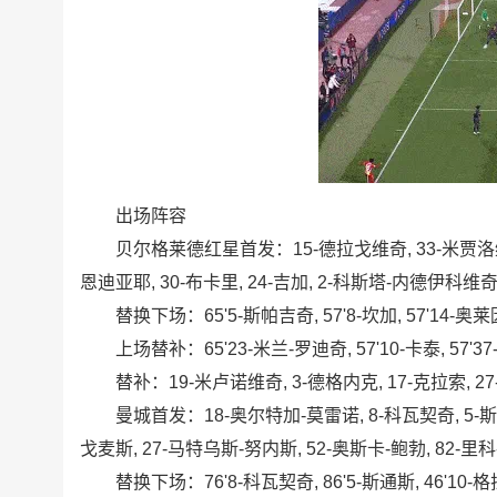
出场阵容
贝尔格莱德红星首发：15-德拉戈维奇, 33-米贾洛维奇, 5-
恩迪亚耶, 30-布卡里, 24-吉加, 2-科斯塔-内德伊科维
替换下场：65'5-斯帕吉奇, 57'8-坎加, 57'14-奥莱
上场替补：65'23-米兰-罗迪奇, 57'10-卡泰, 57'37
替补：19-米卢诺维奇, 3-德格内克, 17-克拉索, 27-
曼城首发：18-奥尔特加-莫雷诺, 8-科瓦契奇, 5-斯通斯,
戈麦斯, 27-马特乌斯-努内斯, 52-奥斯卡-鲍勃, 82-里
替换下场：76'8-科瓦契奇, 86'5-斯通斯, 46'10-格