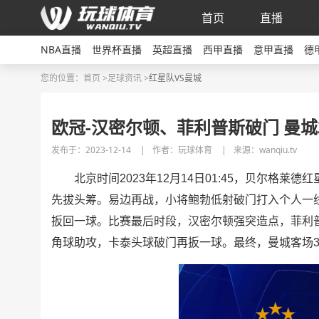
首页
直播
NBA直播
世界杯直播
英超直播
西甲直播
意甲直播
德
您的位置：
首页 >
足球资讯
>
红星队VS曼城
欧冠-汉密尔顿、菲利普斯破门 曼城
发布于：2023-12-14
|
作者：玩球体育
|
来源：wanqiu.tv
北京时间2023年12月14日01:45，贝尔格莱
先拔头筹。易边再战，小将鲍勃低射破门打入个人一
扳回一球。比赛最后时段，汉密尔顿强突造点，菲利
角球助攻，卡泰头球破门再扳一球。最终，曼城客场3