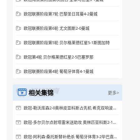
欧冠联赛阶段第7轮 巴黎圣日耳曼4-2曼城
欧冠联赛阶段第6轮 尤文图斯2-0曼城
欧冠联赛阶段第5轮 贝尔格莱德红星5-1斯图加特
欧冠第4轮 贝尔格莱德红星2-5巴塞罗那
欧冠联赛阶段第4轮 葡萄牙体育4-1曼城
相关集锦
更多>
欧冠-勒沃库森2-0奥林皮亚科斯占先机 希克双响波库失单刀
欧冠-多尔贝尔点射塔雷米送助攻 奥林匹亚科斯2-1阿贾克斯
欧冠-阿利森·桑托斯替补绝杀 葡萄牙体育3-2毕巴直通16强