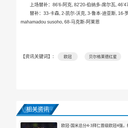
上场替补：86'6-阿克, 82'20-伯纳多-席尔瓦, 46'4
替补：33-卡森, 2-凯尔-沃克, 3-鲁本-迪亚斯, 16-罗德
mahamadou susoho, 68-马克斯-阿莱恩
【资讯关键词】:
欧冠
贝尔格莱德红星
相关资讯
欧冠-国米总分4-3拜仁晋级欧冠4强，