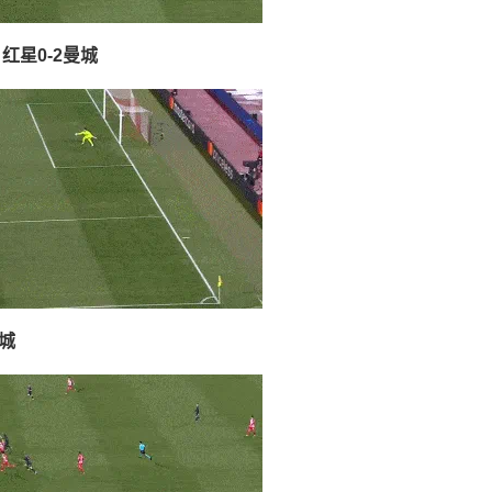
星0-2曼城
城