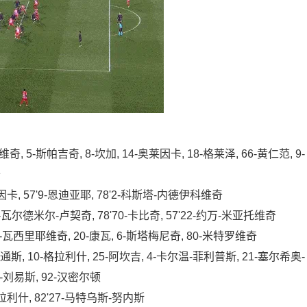
斯帕吉奇, 8-坎加, 14-奥莱因卡, 18-格莱泽, 66-黄仁范, 9-
奇
因卡, 57'9-恩迪亚耶, 78'2-科斯塔-内德伊科维奇
-瓦尔德米尔-卢契奇, 78'70-卡比奇, 57'22-约万-米亚托维奇
瓦西里耶维奇, 20-康瓦, 6-斯塔梅尼奇, 80-米特罗维奇
 10-格拉利什, 25-阿坎吉, 4-卡尔温-菲利普斯, 21-塞尔希奥-
科-刘易斯, 92-汉密尔顿
拉利什, 82'27-马特乌斯-努内斯