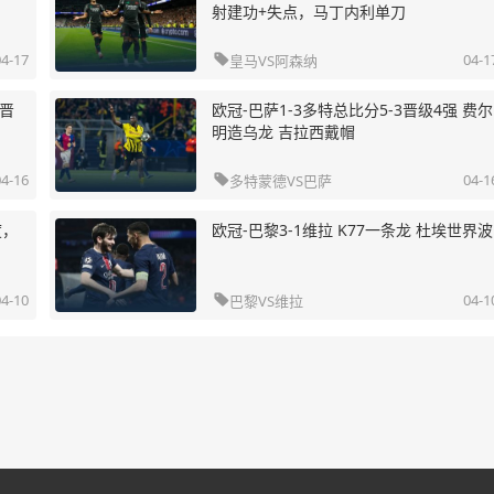
射建功+失点，马丁内利单刀
04-17

04-1
皇马
VS
阿森纳
险晋
欧冠-巴萨1-3多特总比分5-3晋级4强 费尔
明造乌龙 吉拉西戴帽
04-16

04-1
多特蒙德
VS
巴萨
度，
欧冠-巴黎3-1维拉 K77一条龙 杜埃世界波
04-10

04-1
巴黎
VS
维拉