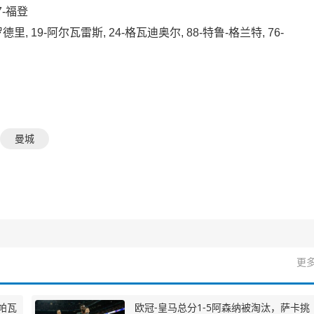
7-福登
里, 19-阿尔瓦雷斯, 24-格瓦迪奥尔, 88-特鲁-格兰特, 76-
曼城
更多
帕瓦
欧冠-皇马总分1-5阿森纳被淘汰，萨卡挑