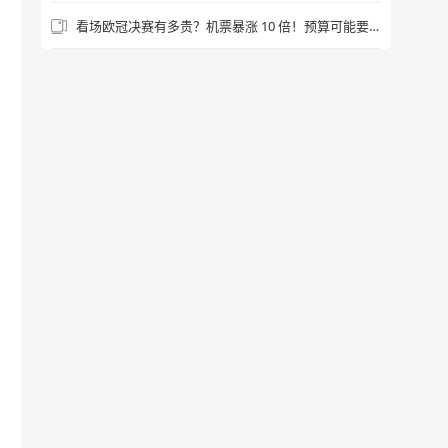
看场欧冠决赛有多贵？机票暴涨 10 倍！预算可能要 2000 镑起步