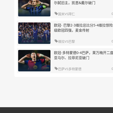
尔弑旧主，凯恩&戴尔破门

国米
VS
拜仁
欧冠- 巴黎2-3维拉总比分5-4维拉惊
级欧冠四强，麦金传射

维拉
VS
巴黎
欧冠-多特蒙德0-4巴萨，莱万梅开二
亚马尔、拉菲尼亚破门

巴萨
VS
多特蒙德