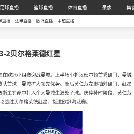
足球直播
篮球直播
体育直播
录像
集
甲直播
法甲直播
欧冠直播
中超直播
3-2贝尔格莱德红星
德红星在欧冠小组赛迎战曼城。上半场小将汉密尔顿首秀破门，曼城
线队首球，曼城扩大领先优势。随后黄仁范左脚抽射破门，红星
普斯主罚命中打入个人曼城生涯处子球。伤停补时阶段，黄仁范
-2战胜贝尔格莱德红星，挺进欧冠淘汰赛。