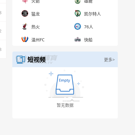
火箭
雄鹿
8
猛龙
凯尔特人
热火
76人
2
温州FC
快船
8
短视频
更多>