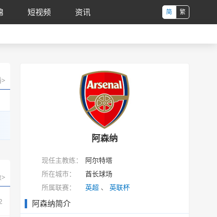
锦
短视频
资讯
简
繁
>
阿森纳
现任主教练：
阿尔特塔
所在城市：
酋长球场
>
所属联赛：
英超
、
英联杯
2
阿森纳简介