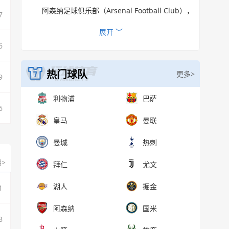
阿森纳足球俱乐部（Arsenal Football Club），
7
简称阿森纳，是英格兰顶级联赛英格兰超级联赛二十
收起 ︿
展开 ﹀
6
个足球俱乐部之一，俱乐部基地位于伦敦霍洛韦
（Holloway）。
热门球队
更多>
9
利物浦
巴萨
6
皇马
曼联
曼城
热刺
>
拜仁
尤文
湖人
掘金
1
阿森纳
国米
8