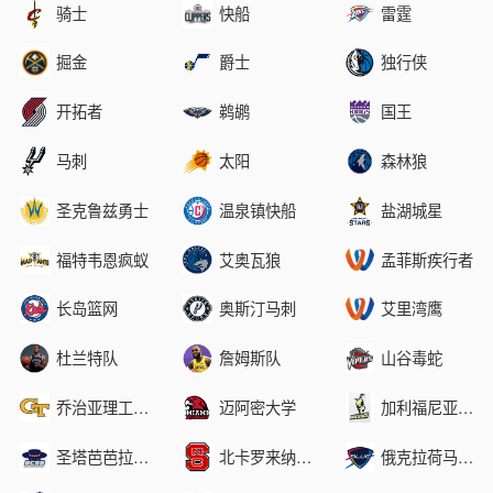
骑士
快船
雷霆
掘金
爵士
独行侠
开拓者
鹈鹕
国王
马刺
太阳
森林狼
圣克鲁兹勇士
温泉镇快船
盐湖城星
福特韦恩疯蚁
艾奥瓦狼
孟菲斯疾行者
长岛篮网
奥斯汀马刺
艾里湾鹰
杜兰特队
詹姆斯队
山谷毒蛇
乔治亚理工学院
迈阿密大学
加利福尼亚理工州立大学
圣塔芭芭拉分校
北卡罗来纳大学
俄克拉荷马城蓝