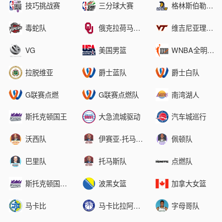
技巧挑战赛
三分球大赛
格林斯伯勒分校
毒蛇队
俄克拉荷马大学
维吉尼亚理工大学
VG
美国男篮
WNBA全明星队
拉脱维亚
爵士蓝队
爵士白队
G联赛点燃
G联赛点燃队
南湾湖人
斯托克顿国王
大急流城驱动
汽车城巡行
沃西队
伊赛亚-托马斯队
佩顿队
巴里队
托马斯队
点燃队
斯托克顿国王队
波黑女篮
加拿大女篮
马卡比
马卡比拉阿纳纳
字母哥队