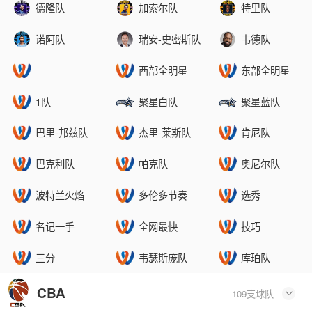
德隆队
加索尔队
特里队
诺阿队
瑞安-史密斯队
韦德队
西部全明星
东部全明星
1队
聚星白队
聚星蓝队
巴里-邦兹队
杰里-莱斯队
肯尼队
巴克利队
帕克队
奥尼尔队
波特兰火焰
多伦多节奏
选秀
名记一手
全网最快
技巧
三分
韦瑟斯庞队
库珀队
CBA
109支球队
