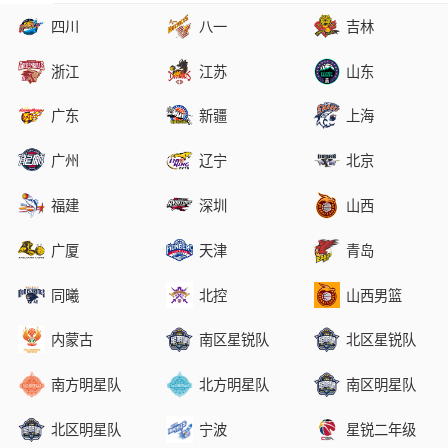
四川
八一
吉林
浙江
江苏
山东
广东
新疆
上海
广州
辽宁
北京
福建
深圳
山西
广厦
天津
青岛
同曦
北控
山西男篮
内蒙古
南区星锐队
北区星锐队
南方明星队
北方明星队
南区明星队
北区明星队
宁波
星锐二年级