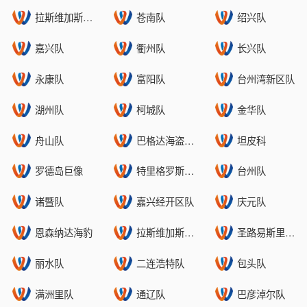
拉斯维加斯王牌(0)
苍南队
绍兴队
嘉兴队
衢州队
长兴队
永康队
富阳队
台州湾新区队
湖州队
柯城队
金华队
舟山队
巴格达海盗马塔莫罗斯
坦皮科
罗德岛巨像
特里格罗斯山谷
台州队
诸暨队
嘉兴经开区队
庆元队
恩森纳达海豹
拉斯维加斯王牌(3)
圣路易斯里奥科罗拉多
丽水队
二连浩特队
包头队
满洲里队
通辽队
巴彦淖尔队