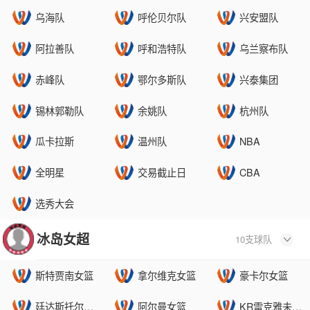
乌海队
呼伦贝尔队
兴安盟队
阿拉善队
呼和浩特队
乌兰察布队
赤峰队
鄂尔多斯队
兴泰集团
锡林郭勒队
余姚队
杭州队
瓜卡拉斯
温州队
NBA
全明星
交易截止日
CBA
选秀大会
冰岛女超
10支球队

斯特贾南女篮
拿尔维克女篮
豪卡尔女篮
廷达斯托尔女篮
阿尔曼女篮
KR雷克雅未克女篮