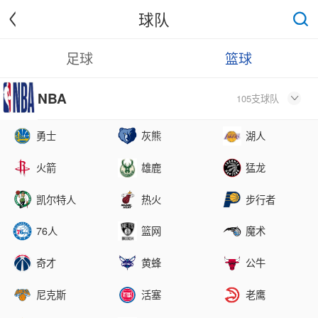
<
球队

足球
篮球
NBA
105支球队

勇士
灰熊
湖人
火箭
雄鹿
猛龙
凯尔特人
热火
步行者
76人
篮网
魔术
奇才
黄蜂
公牛
尼克斯
活塞
老鹰