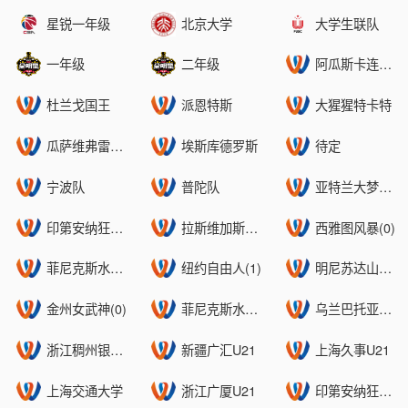
星锐一年级
北京大学
大学生联队
一年级
二年级
阿瓜斯卡连特斯公鸡
杜兰戈国王
派恩特斯
大猩猩特卡特
瓜萨维弗雷勒斯
埃斯库德罗斯
待定
宁波队
普陀队
亚特兰大梦想(1)
印第安纳狂热(0)
拉斯维加斯王牌(1)
西雅图风暴(0)
菲尼克斯水星(0)
纽约自由人(1)
明尼苏达山猫(1)
金州女武神(0)
菲尼克斯水星(1)
乌兰巴托亚马逊女篮
浙江稠州银行U21
新疆广汇U21
上海久事U21
上海交通大学
浙江广厦U21
印第安纳狂热(1)