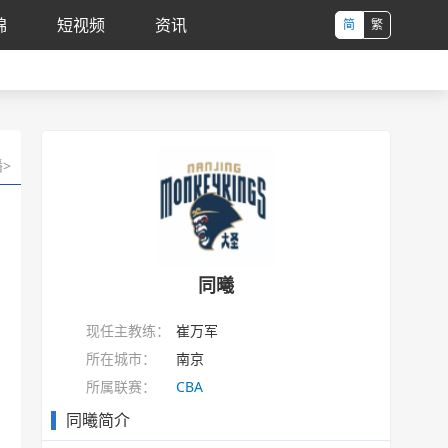
锦
短视频
资讯
简
繁
>
同曦
现任主教练：
崔万军
所在城市：
南京
所属联赛：
CBA
同曦简介