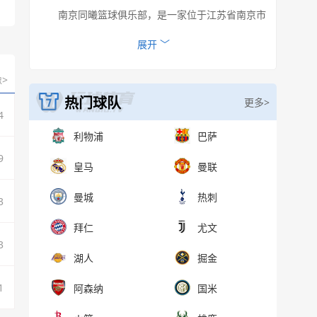
南京同曦篮球俱乐部，是一家位于江苏省南京市
的职业篮球俱乐部，成立于2007年9月，现参加中国
收起 ︿
展开 ﹀
男子篮球职业联赛。
>
热门球队
更多>
4
利物浦
巴萨
9
皇马
曼联
曼城
热刺
3
拜仁
尤文
3
湖人
掘金
1
阿森纳
国米