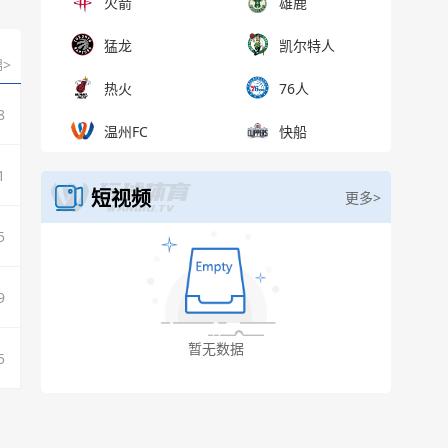
火箭
雄鹿
猛龙
凯尔特人
>
热火
76人
8
温州FC
快船
1
短视频
更多>
5
9
5