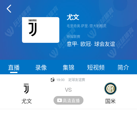

尤文
毛里奇奥·萨里
/
意大利都灵
所属联赛
意甲
欧冠
球会友谊
、
、
直播
录像
集锦
短视频
简介
19:00
足球友谊赛
VS
尤文
国米
高清直播