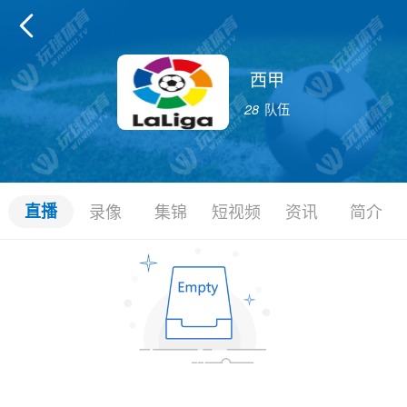

西甲
28
队伍
直播
录像
集锦
短视频
资讯
简介