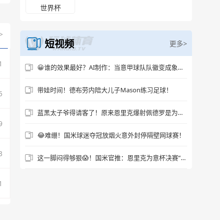
世界杯
>
短视频
更多>
1
😀谁的效果最好？AI制作：当意甲球队队徽变成象征物~
带娃时间！德布劳内陪大儿子Mason练习足球！
5
蓝黑太子爷得请客了！原来恩里克爆射佩德罗是为迪马尔科“报仇”
9
😂难绷！国米球迷夺冠放烟火意外封停隔壁网球赛！
3
这一脚闷得够狠😱！国米官推：恩里克为意杯决赛“一锤定音”
1