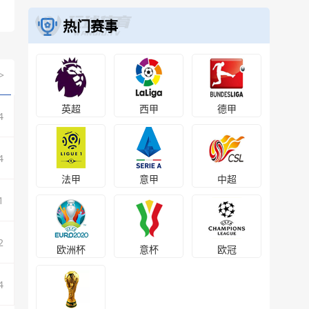
热门赛事
增加至20队，以双循环方式比赛，积分榜排名后3名
的球队将会降级到意大利足球乙级联赛。意乙冠亚军
直接升意甲，意乙第3名至第8名通过附加赛争夺一个
>
升级名额。
英超
西甲
德甲
4
4
法甲
意甲
中超
1
2
欧洲杯
意杯
欧冠
4