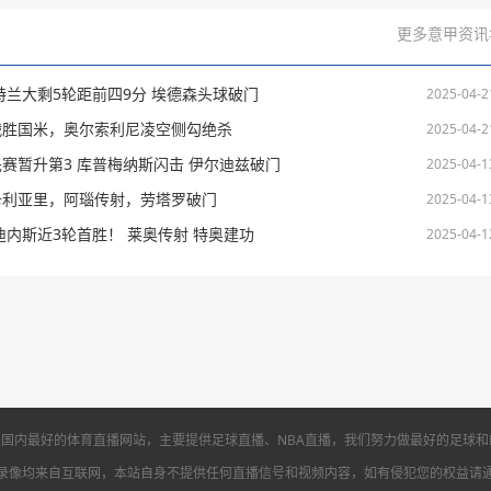
更多意甲资讯
亚特兰大剩5轮距前四9分 埃德森头球破门
2025-04-2
0战胜国米，奥尔索利尼凌空侧勾绝杀
2025-04-2
先赛暂升第3 库普梅纳斯闪击 伊尔迪兹破门
2025-04-1
败卡利亚里，阿瑙传射，劳塔罗破门
2025-04-1
乌迪内斯近3轮首胜！ 莱奥传射 特奥建功
2025-04-1
国内最好的体育直播网站，主要提供足球直播、NBA直播，我们努力做最好的足球和
录像均来自互联网，本站自身不提供任何直播信号和视频内容，如有侵犯您的权益请