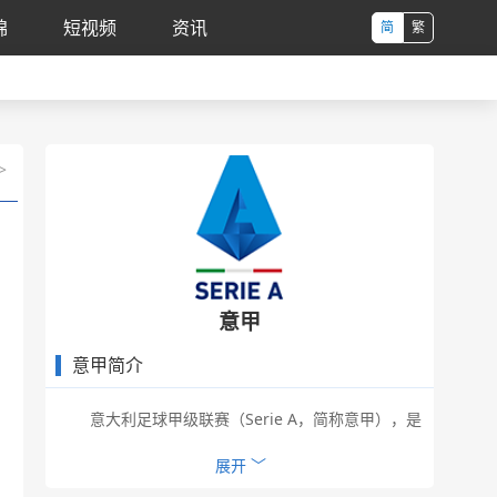
锦
短视频
资讯
简
繁
>
意甲
意甲简介
意大利足球甲级联赛（Serie A，简称意甲），是
意大利最高级别的足球联赛，由意甲联盟管理运营。
收起 ︿
展开 ﹀
意甲参赛球队数量从2004/2005赛季开始由18队