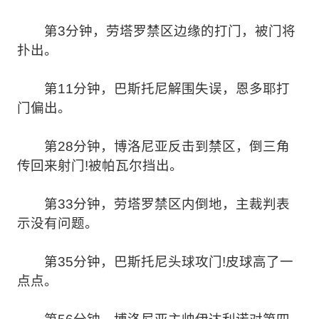
第3分钟，劳塔罗禁区边缘的打门，被门将
扑出。
第11分钟，巴斯托尼解围失误，恩多耶打
门偏出。
第28分钟，博洛尼亚反击到禁区，倒三角
传回来射门!被帕瓦尔挡出。
第33分钟，劳塔罗禁区内倒地，主裁判表
示没有问题。
第35分钟，巴斯托尼头球攻门!皮球高了一
点点。