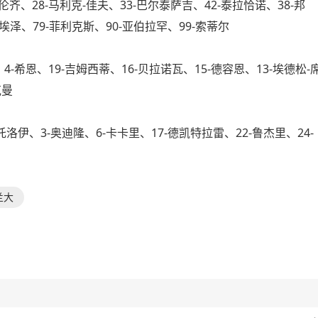
齐、28-马利克-佳夫、33-巴尔泰萨吉、42-泰拉恰诺、38-邦
埃泽、79-菲利克斯、90-亚伯拉罕、99-索蒂尔
希恩、19-吉姆西蒂、16-贝拉诺瓦、15-德容恩、13-埃德松-
克曼
伊、3-奥迪隆、6-卡卡里、17-德凯特拉雷、22-鲁杰里、24-
兰大