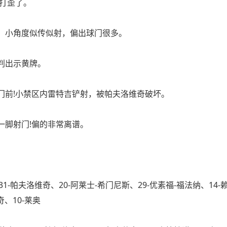
打歪了。
，小角度似传似射，偏出球门很多。
判出示黄牌。
前!小禁区内雷特吉铲射，被帕夫洛维奇破坏。
脚射门!偏的非常离谱。
-帕夫洛维奇、20-阿莱士-希门尼斯、29-优素福-福法纳、14-
奇、10-莱奥