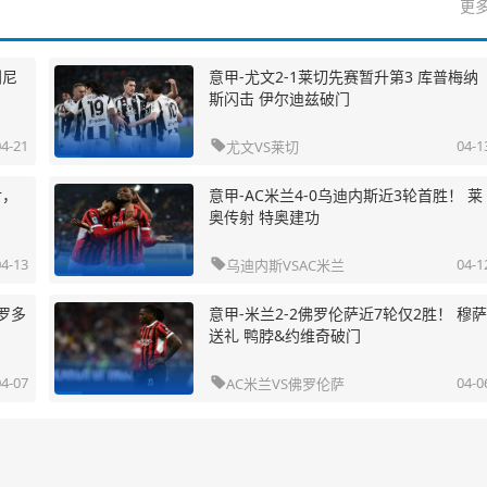
更多
利尼
意甲-尤文2-1莱切先赛暂升第3 库普梅纳
斯闪击 伊尔迪兹破门
04-21

04-1
尤文
VS
莱切
射，
意甲-AC米兰4-0乌迪内斯近3轮首胜！ 莱
奥传射 特奥建功
04-13

04-1
乌迪内斯
VS
AC米兰
穆罗多
意甲-米兰2-2佛罗伦萨近7轮仅2胜！ 穆萨
送礼 鸭脖&约维奇破门
04-07

04-0
AC米兰
VS
佛罗伦萨