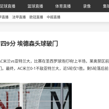
足球直播
篮球直播
体育直播
录像
集
甲直播
法甲直播
欧冠直播
中超直播
前四9分 埃德森头球破门
AC米兰vs亚特兰大，比赛在圣西罗球场打响!上半场，莱奥禁区前
最终，AC米兰0-1不敌亚特兰大，近5轮仅1胜。剩5轮落后前