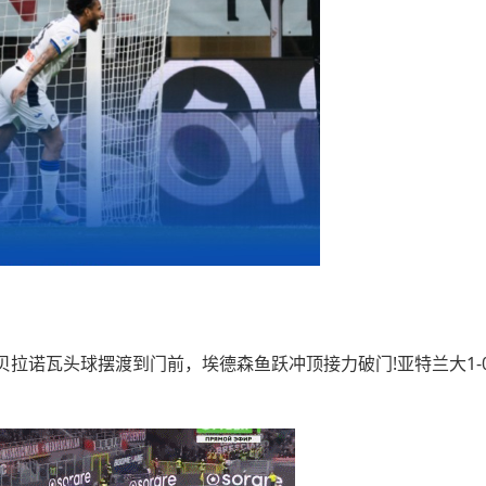
诺瓦头球摆渡到门前，埃德森鱼跃冲顶接力破门!亚特兰大1-