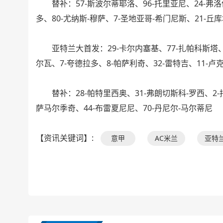
替补：57-斯波尔蒂耶洛、96-托里亚尼、24-弗洛伦
多、80-尤纳斯-穆萨、7-圣地亚哥-希门尼斯、21-丘库
亚特兰大首发：29-卡尔内塞基、77-扎帕科斯塔、4-
尔瓦、7-夸德拉多、8-帕萨利奇、32-雷特吉、11-卢
替补：28-帕特里西奥、31-弗朗切斯科-罗西、2-托洛
萨马尔季奇、44-布雷夏尼尼、70-丹尼尔-马尔蒂尼
【资讯关键词】:
意甲
AC米兰
亚特