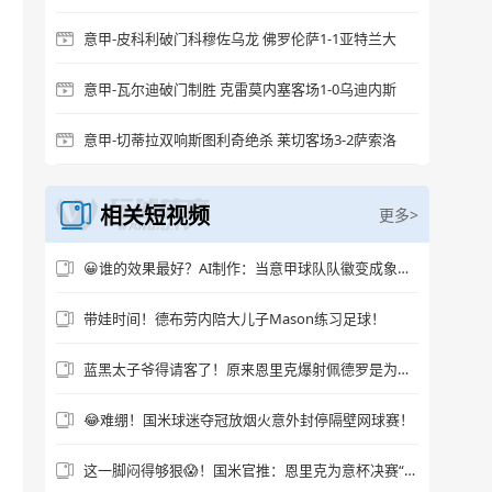
意甲-皮科利破门科穆佐乌龙 佛罗伦萨1-1亚特兰大
意甲-瓦尔迪破门制胜 克雷莫内塞客场1-0乌迪内斯
意甲-切蒂拉双响斯图利奇绝杀 莱切客场3-2萨索洛
相关短视频
更多>
😀谁的效果最好？AI制作：当意甲球队队徽变成象征物~
带娃时间！德布劳内陪大儿子Mason练习足球！
蓝黑太子爷得请客了！原来恩里克爆射佩德罗是为迪马尔科“报仇”
😂难绷！国米球迷夺冠放烟火意外封停隔壁网球赛！
这一脚闷得够狠😱！国米官推：恩里克为意杯决赛“一锤定音”