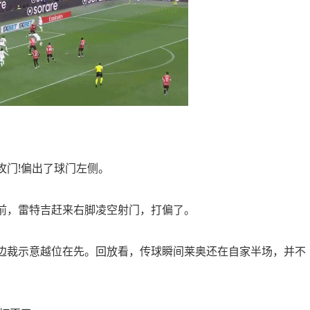
门!偏出了球门左侧。
前，雷特吉赶来右脚凌空射门，打偏了。
边裁示意越位在先。回放看，传球瞬间莱奥还在自家半场，并不