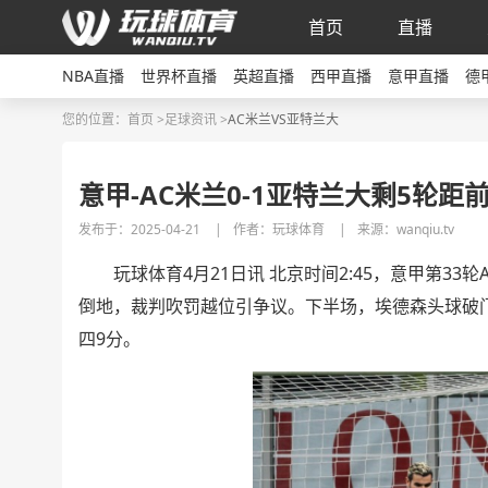
首页
直播
NBA直播
世界杯直播
英超直播
西甲直播
意甲直播
德
您的位置：
首页 >
足球资讯
>
AC米兰VS亚特兰大
意甲-AC米兰0-1亚特兰大剩5轮距
发布于：2025-04-21
|
作者：玩球体育
|
来源：wanqiu.tv
玩球体育4月21日讯 北京时间2:45，意甲第33轮
倒地，裁判吹罚越位引争议。下半场，埃德森头球破门。
四9分。