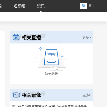
锦
短视频
资讯
简
繁
相关直播
更多>
相关录像
更多>
05月25日 意甲第38轮 AC米兰vs卡利亚里 全场录像