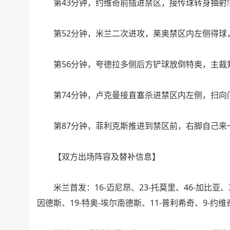
第43分钟，约维奇前插进禁区，接传球转身抽射!
第52分钟，米兰二次进攻，莱奥禁区内左侧得球
第56分钟，夸德拉多侧后方铲球放倒特奥，主裁
第74分钟，卢克曼接直塞杀进禁区内左侧，扫向门
第87分钟，菲利克斯推进到禁区前，右脚自己来一
【双方出场阵容及替补信息】
米兰首发：16-迈尼昂、23-托莫里、46-加比亚、31
因德斯、19-特奥-埃尔南德斯、11-普利希奇、9-约维