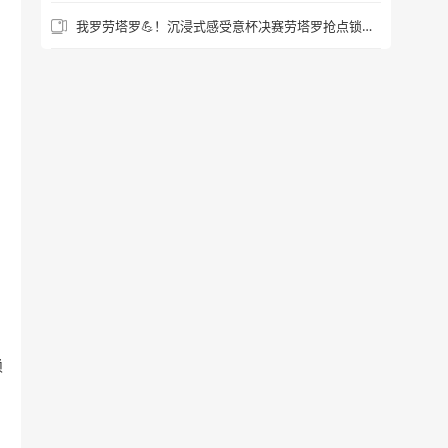
我罗劳塔罗💪！沉浸式感受意杯决赛劳塔罗抢点锁定胜局瞬间
赖