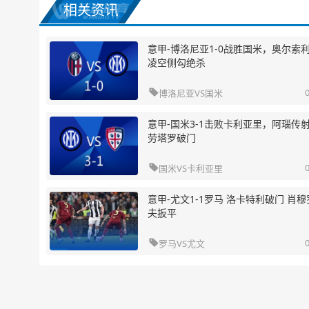
相关资讯
意甲-博洛尼亚1-0战胜国米，奥尔索
凌空侧勾绝杀

博洛尼亚
VS
国米
意甲-国米3-1击败卡利亚里，阿瑙传
劳塔罗破门

国米
VS
卡利亚里
意甲-尤文1-1罗马 洛卡特利破门 肖
夫扳平

罗马
VS
尤文